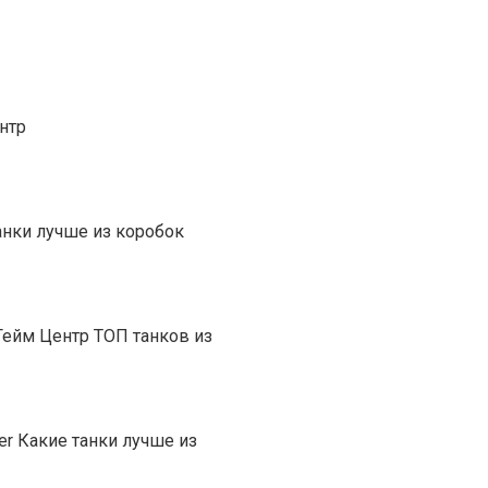
ентр
танки лучше из коробок
Гейм Центр ТОП танков из
er Какие танки лучше из