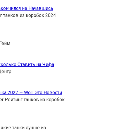
акончился не Начавшись
г танков из коробок 2024
 Гейм
Сколько Ставить на Чифа
 Центр
нка 2022 — WoT Это Новости
er Рейтинг танков из коробок
Какие танки лучше из