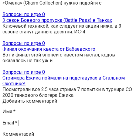
«Омела» (Charm Collection) нужно подойти с
Вопросы по игре
0
3 сезон Боевого пропуска (Battle Pass) в Танках
Ключевой техникой, как следует из акции ниже, в 3
сезоне станут данные десятки: ИС-4
Вопросы по игре
0
Финал окончания квеста от Бабаевского
Вот и финал этой эпопеи с квестом настал, кодов
оказалось не так уж и
Вопросы по игре
0
Стримера Ёжика поймали на подставухах в Стальном
Охотнике!
Посмотрели все 2.5 часа стрима 7 попытки в турнире СО
2020 танкового блогера Ёжика
Добавить комментарий
Имя
*
Email
*
Комментарий