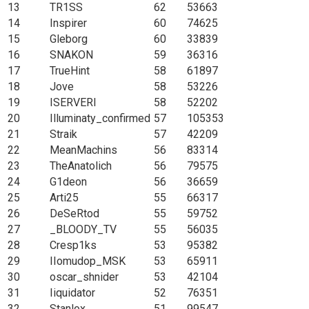
13
TR1SS
62
53663
14
Inspirer
60
74625
15
Gleborg
60
33839
16
SNAKON
59
36316
17
TrueHint
58
61897
18
Jove
58
53226
19
ISERVERI
58
52202
20
Illuminaty_confirmed
57
105353
21
Straik
57
42209
22
MeanMachins
56
83314
23
TheAnatolich
56
79575
24
G1deon
56
36659
25
Arti25
55
66317
26
DeSeRtod
55
59752
27
_BLOODY_TV
55
56035
28
Cresp1ks
53
95382
29
IIomudop_MSK
53
65911
30
oscar_shnider
53
42104
31
Iiquidator
52
76351
32
Stanlox
51
99547