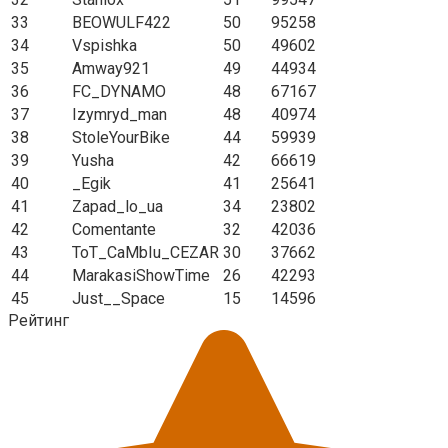
33
BEOWULF422
50
95258
34
Vspishka
50
49602
35
Amway921
49
44934
36
FC_DYNAMO
48
67167
37
Izymryd_man
48
40974
38
StoleYourBike
44
59939
39
Yusha
42
66619
40
_Egik
41
25641
41
Zapad_lo_ua
34
23802
42
Comentante
32
42036
43
ToT_CaMbIu_CEZAR
30
37662
44
MarakasiShowTime
26
42293
45
Just__Space
15
14596
Рейтинг