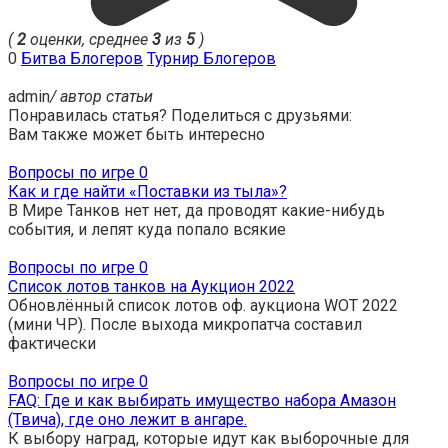
(
2
оценки, среднее
3
из
5
)
0
Битва Блогеров
Турнир Блогеров
admin
/ автор статьи
Понравилась статья? Поделиться с друзьями:
Вам также может быть интересно
Вопросы по игре
0
Как и где найти «Поставки из тыла»?
В Мире Танков нет нет, да проводят какие-нибудь
события, и лепят куда попало всякие
Вопросы по игре
0
Список лотов танков на Аукцион 2022
Обновлённый список лотов оф. аукциона WOT 2022
(мини ЧР). После выхода микропатча составил
фактически
Вопросы по игре
0
FAQ: Где и как выбирать имущество набора Амазон
(Твича), где оно лежит в ангаре.
К выбору наград, которые идут как выборочные для