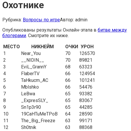
Охотнике
Рубрика:
Вопросы по игре
Автор:
admin
Опубликованы результаты Онлайн-этапа в
битве между
блогерами
. Смотрите их ниже.
МЕСТО
НИКНЕЙМ
ОЧКИ
УРОН
1
Near_You
70
126570
2
__NIDIN__
70
89821
3
EviL_GrannY
68
63323
4
FlaberTV
66
124954
5
TaHkucm_AC
66
101241
6
Mblshko
66
54476
7
LeBwa
65
93382
8
_ExpresSLY_
65
83067
9
Sn1p3r90
65
44285
10
19CaHTuMeTPoB
64
28590
11
The_Big_Freeze
63
99171
12
Sh0tnik
63
88368