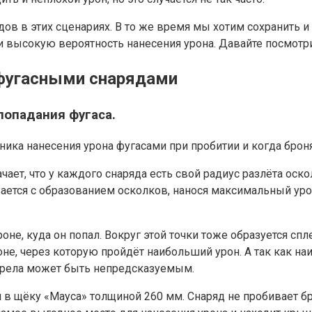
ов в этих сценариях. В то же время мы хотим сохранить и
и высокую вероятность нанесения урона. Давайте посмотр
 фугасными снарядами
 попадания фугаса.
ника нанесения урона фугасами при пробитии и когда броня
чает, что у каждого снаряда есть свой радиус разлёта оско
вается с образованием осколков, нанося максимальный уро
броне, куда он попал. Вокруг этой точки тоже образуется 
не, через которую пройдёт наибольший урон. А так как на
ыстрела может быть непредсказуемым.
 в щёку «Мауса» толщиной 260 мм. Снаряд не пробивает б