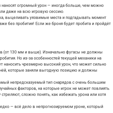
и наносят огромный урон — иногда больше, чем можно
й или даже на всю игровую сессию.
ника, выцеливать уязвимые места и подгадывать момент
аже без пробития! Если же броня будет пробита и пройдёт
в (от 130 мм и выше). Изначально фугасы не должны
обития. Но из-за особенностей текущей механики на
т наносить чрезмерно высокий урон, что может сильно
онёй, которые заняли выгодную позицию и должны
 самый непредсказуемый тип снарядов с очень большим
лучайных факторов, на которые игрок не может повлиять.
у стреляют, сложно понять, как избежать урона или хотя
редко — всё дело в непрогнозируемом уроне, который