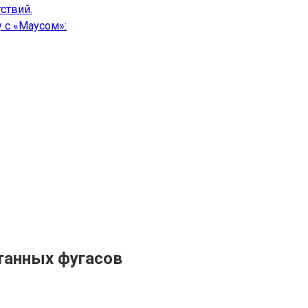
ствий.
 с «Маусом»:
танных фугасов