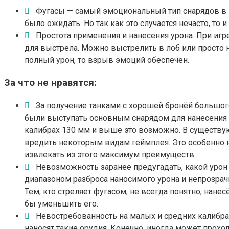
Фугасы — самый эмоциональный тип снарядов в и
было ожидать. Но так как это случается нечасто, то
Простота применения и нанесения урона. При игр
для выстрела. Можно выстрелить в лоб или просто н
полный урон, то взрыв эмоций обеспечен.
За что не нравятся:
За получение танками с хорошей бронёй большог
были выступать основным снарядом для нанесения у
калибрах 130 мм и выше это возможно. В существу
вредить некоторым видам геймплея. Это особенно 
извлекать из этого максимум преимуществ.
Невозможность заранее предугадать, какой урон
диапазоном разброса наносимого урона и непрозрачн
Тем, кто стреляет фугасом, не всегда понятно, нанес
бы уменьшить его.
Невостребованность на малых и средних калибра
наносят такие орудия. Конечно, иногда может проходи