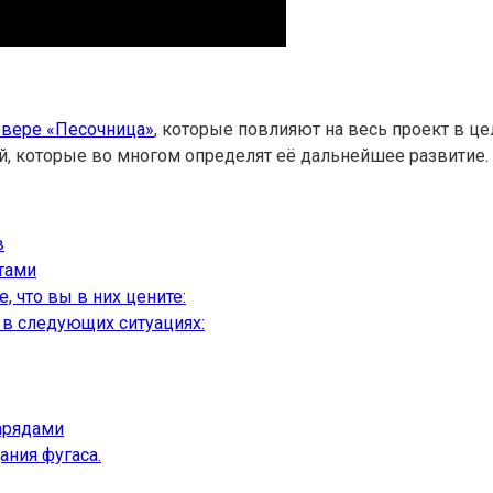
рвере «Песочница»
, которые повлияют на весь проект в це
й, которые во многом определят её дальнейшее развитие.
в
тами
, что вы в них цените:
 в следующих ситуациях:
арядами
ания фугаса.