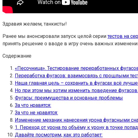
Здравия желаем, танкисты!
Ранее мы анонсировали запуск целой серии
тестов на се
принять решение о вводе в игру очень важных изменени
Содержание
«Песочница». Тестирование переработанных фугасо
Переработка фугасов: взаимосвязь с прошлыми тес
Наша главная цель – сохранить в фугасах всё лучшее
Но при этом мы хотим изменить поведение фугасов
Фугасы: преимущества и основные проблемы
За что нравятся:
За что не нравятся:
Изменение механик нанесения урона фугасными сн
1. Переход от урона по объёму к урону в точке попад
Давайте посмотрим, как это работает: