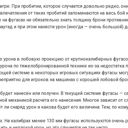
гре. При пробитии, которое случается довольно редко, он
 и впечатления от таких пробитий запоминаются на весь бо
е на фугасах не обязательно знать толщину брони против
аугад и при этом нанести урон (иногда — очень большой) д
о урона в лобовую проекцию от крупнокалиберных фугасо
рона по тяжелобронированной технике из-за недостатка пр
ющей системе в некоторых игровых ситуациях фугасы могу
неприятно для игроков на машинах с хорошей лобовой бр
 будет нанесён или получен. В текущей системе фугасы —
ой механикой расчёта его нанесения. Многое зависит от с
ёт ли снаряд урон и какова будет его величина. Тем, по ком
х. На калибрах менее 130 мм фугасы используются очень 
ть и неплохой урон, но это случается не так часто.