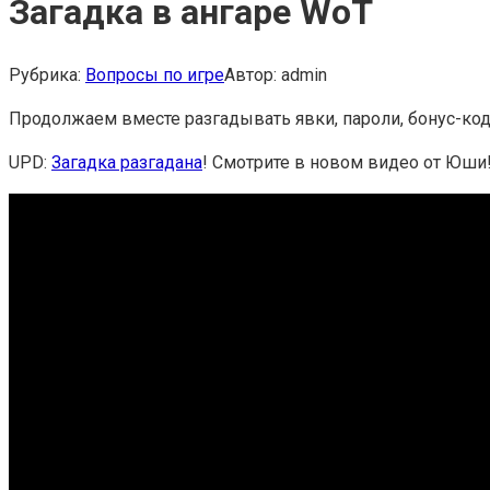
Загадка в ангаре WoT
Рубрика:
Вопросы по игре
Автор:
admin
Продолжаем вместе разгадывать явки, пароли, бонус-коды
UPD:
Загадка разгадана
! Смотрите в новом видео от Юши