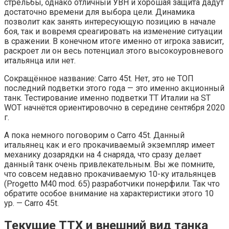
стрельбы, однако отличный УВН и хорошая защита дадут
достаточно времени для выбора цели. Динамика
позволит как занять интересующую позицию в начале
боя, так и вовремя среагировать на изменение ситуации
в сражении. В конечном итоге именно от игрока зависит,
раскроет ли он весь потенциал этого высокоуровневого
итальянца или нет.
Сокращённое название: Carro 45t. Нет, это не ТОП
последний подветки этого года — это именно акционный
танк. Тестирование именно подветки ТТ Италии на ST
WOT начнётся ориентировочно в середине сентября 2020
г.
А пока немного поговорим о Carro 45t. Данный
итальянец как и его прокачиваемый экземпляр имеет
механику дозарядки на 4 снаряда, что сразу делает
данный танк очень привлекательным. Вы же помните,
что совсем недавно прокачиваемую 10-ку итальянцев
(Progetto M40 mod. 65) разработчики понерфили. Так что
обратите особое внимание на характеристики этого 10
ур. — Carro 45t.
Текущие ТТХ и внешний вид танка