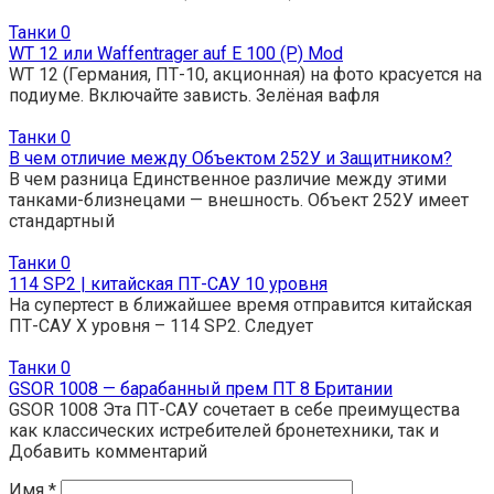
Танки
0
WT 12 или Waffentrager auf E 100 (P) Mod
WT 12 (Германия, ПТ-10, акционная) на фото красуется на
подиуме. Включайте зависть. Зелёная вафля
Танки
0
В чем отличие между Объектом 252У и Защитником?
В чем разница Единственное различие между этими
танками-близнецами — внешность. Объект 252У имеет
стандартный
Танки
0
114 SP2 | китайская ПТ-САУ 10 уровня
На супертест в ближайшее время отправится китайская
ПТ-САУ X уровня – 114 SP2. Следует
Танки
0
GSOR 1008 — барабанный прем ПТ 8 Британии
GSOR 1008 Эта ПТ-САУ сочетает в себе преимущества
как классических истребителей бронетехники, так и
Добавить комментарий
Имя
*