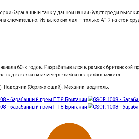
 второй барабанный танк у данной нации будет среди высок
я включительно. Из высоких лвл — только AT 7 на сток ору
начала 60-х годов. Разрабатывался в рамках британско
е подготовки пакета чертежей и постройки макета.
); Наводчик (Заряжающий); Механик-водитель.